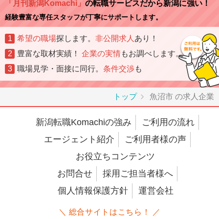
「月刊新潟Komachi」
の転職サービスだから新潟に強い！
経験豊富な専任スタッフが丁寧にサポートします。
1
希望の職場
探します。
非公開求人
あり！
2
豊富な取材実績！
企業の実情
もお調べします。
3
職場見学・面接に同行。
条件交渉
も
トップ
魚沼市 の求人企業
新潟転職Komachiの強み
ご利用の流れ
エージェント紹介
ご利用者様の声
お役立ちコンテンツ
お問合せ
採用ご担当者様へ
個人情報保護方針
運営会社
＼ 総合サイトはこちら！ ／