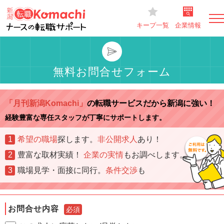
キープ一覧
企業情報
無料お問合せフォーム
「月刊新潟Komachi」
の転職サービスだから新潟に強い！
経験豊富な専任スタッフが丁寧にサポートします。
1
希望の職場
探します。
非公開求人
あり！
2
豊富な取材実績！
企業の実情
もお調べします。
3
職場見学・面接に同行。
条件交渉
も
お問合せ内容
必須