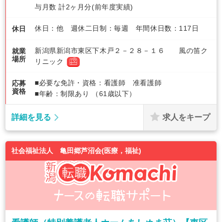
与月数 計2ヶ月分(前年度実績)
休日：他 週休二日制：毎週 年間休日数：117日
休日
新潟県新潟市東区下木戸２－２８－１６ 風の笛ク
就業
場所
リニック
■必要な免許・資格：看護師 准看護師
応募
資格
■年齢：制限あり （61歳以下）
求人をキープ
詳細を見る
社会福祉法人 亀田郷芦沼会(医療，福祉)