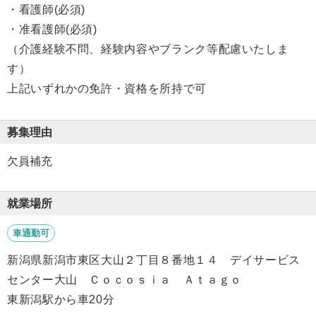
・看護師(必須)
・准看護師(必須)
（介護経験不問、経験内容やブランク等配慮いたしま
す）
上記いずれかの免許・資格を所持で可
募集理由
欠員補充
就業場所
車通勤可
新潟県新潟市東区大山２丁目８番地１４ デイサービス
センター大山 Ｃｏｃｏｓｉａ Ａｔａｇｏ
東新潟駅から車20分