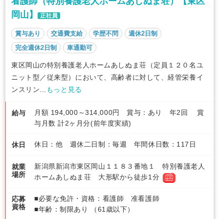
看護師（特別養護老人ホームあしぬま荘）【東区
岡山】
正社員
賞与あり
交通費支給
学歴不問
週休2日制
完全週休2日制
車通勤可
東区岡山の特別養護老人ホームあしぬま荘（定員１２０名ユ
ニット型／従来型）において、高齢者に対して、経管栄養イ
ンスリン...
もっと見る
月額 194,000～314,000円 賞与：あり 年2回 賞
給与
与月数 計2ヶ月分(前年度実績)
休日：他 週休二日制：毎週 年間休日数：117日
休日
新潟県新潟市東区岡山１１８３番地１ 特別養護老人
就業
場所
ホームあしぬま荘 大形駅から徒歩1分
■必要な免許・資格：看護師 准看護師
応募
資格
■年齢：制限あり （61歳以下）