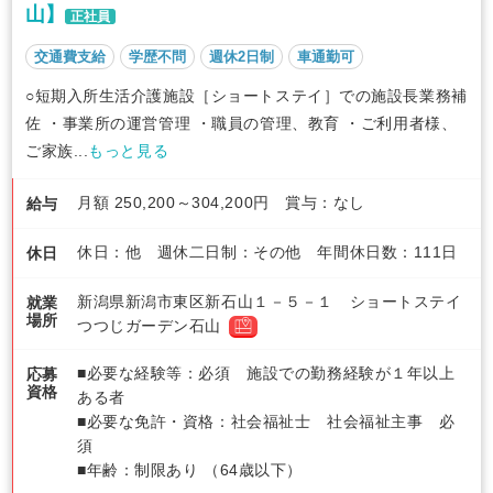
山】
正社員
交通費支給
学歴不問
週休2日制
車通勤可
○短期入所生活介護施設［ショートステイ］での施設長業務補
佐 ・事業所の運営管理 ・職員の管理、教育 ・ご利用者様、
ご家族...
もっと見る
月額 250,200～304,200円 賞与：なし
給与
休日：他 週休二日制：その他 年間休日数：111日
休日
新潟県新潟市東区新石山１－５－１ ショートステイ
就業
場所
つつじガーデン石山
■必要な経験等：必須 施設での勤務経験が１年以上
応募
資格
ある者
■必要な免許・資格：社会福祉士 社会福祉主事 必
須
■年齢：制限あり （64歳以下）