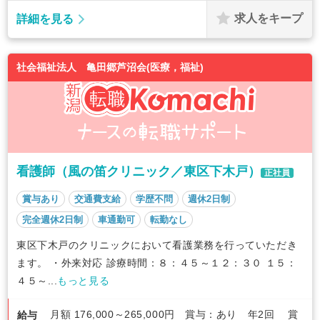
求人をキープ
詳細を見る
社会福祉法人 亀田郷芦沼会(医療，福祉)
看護師（風の笛クリニック／東区下木戸）
正社員
賞与あり
交通費支給
学歴不問
週休2日制
完全週休2日制
車通勤可
転勤なし
東区下木戸のクリニックにおいて看護業務を行っていただき
ます。 ・外来対応 診療時間：８：４５～１２：３０ １５：
４５～...
もっと見る
月額 176,000～265,000円 賞与：あり 年2回 賞
給与