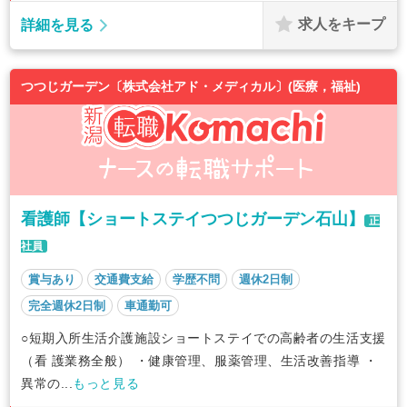
求人をキープ
詳細を見る
つつじガーデン〔株式会社アド・メディカル〕(医療，福祉)
看護師【ショートステイつつじガーデン石山】
正
社員
賞与あり
交通費支給
学歴不問
週休2日制
完全週休2日制
車通勤可
○短期入所生活介護施設ショートステイでの高齢者の生活支援
（看 護業務全般） ・健康管理、服薬管理、生活改善指導 ・
異常の...
もっと見る