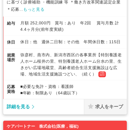
に基づく診療補助 ・機能訓練 等 ＊働き方改革関連認定企業
＊応募...
もっと見る
月額 252,000円 賞与：あり 年2回 賞与月数 計
給与
4.4ヶ月分(前年度実績)
休日：他 週休二日制：その他 年間休日数：115日
休日
弥彦村、燕市内、新潟市西区の各事業所【特別養護老
就業
場所
人ホーム桜井の里、特別養護老人ホーム分水の里、生
きがい広場地蔵堂、高齢者総合生活支援施設はな広
場、地域生活支援施設つどい、（続く）
■必要な免許・資格：看護師
応募
資格
■年齢：制限あり （64歳以下）
求人をキープ
詳細を見る
ケアパートナー 株式会社(医療，福祉)