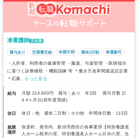
准看護師
正社員
賞与あり
交通費支給
学歴不問
週休2日制
車通勤可
・入所者、利用者の健康管理 ・服薬、与薬管理 ・医師指示
に基づく診療補助 ・機能訓練 等 ＊働き方改革関連認定企業
＊応募...
もっと見る
月額 214,600円 賞与：あり 年2回 賞与月数 計
給与
4.4ヶ月分(前年度実績)
休日：他 週休二日制：その他 年間休日数：115日
休日
弥彦村、燕市内、新潟市西区の各事業所【特別養護老
就業
場所
人ホーム桜井の里、特別養護老人ホーム分水の里、生