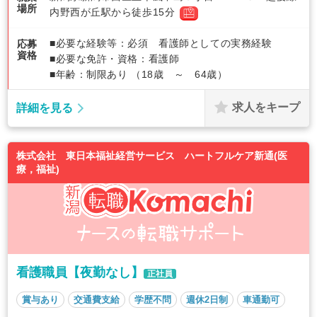
場所
内野西が丘駅から徒歩15分
■必要な経験等：必須 看護師としての実務経験
応募
資格
■必要な免許・資格：看護師
■年齢：制限あり （18歳 ～ 64歳）
求人をキープ
詳細を見る
株式会社 東日本福祉経営サービス ハートフルケア新通(医
療，福祉)
看護職員【夜勤なし】
正社員
賞与あり
交通費支給
学歴不問
週休2日制
車通勤可