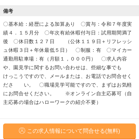
備考
〇基本給：経歴による加算あり 〇賞与：令和７年度実
績４．１５月分 〇年次有給休暇付与日：試用期間満了
後 〇休日数１２７日 （公休１１９日＋リフレッシ
ュ休暇３日＋年休最低５日） 〇制服：有 〇マイカー
通勤用駐車場：有（月額１，０００円） 〇求人内容
や、園見学に関するお問い合わせは、些細な事でも
けっこうですので、メールまたは、お電話でお問合せく
ださ い。 〇職場見学可能ですので、まずはお気軽
にお問合せください。 ※オンライン自主応募可（自
主応募の場合はハローワークの紹介不要）
この求人情報について問合せる(無料)