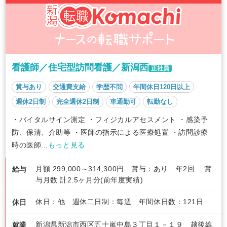
看護師／住宅型訪問看護／新潟西
正社員
賞与あり
交通費支給
学歴不問
年間休日120日以上
週休2日制
完全週休2日制
車通勤可
転勤なし
・バイタルサイン測定 ・フィジカルアセスメント ・感染予
防、保清、介助等 ・医師の指示による医療処置 ・訪問診療
時の医師...
もっと見る
月額 299,000～314,300円 賞与：あり 年2回 賞
給与
与月数 計2.5ヶ月分(前年度実績)
休日：他 週休二日制：毎週 年間休日数：121日
休日
新潟県新潟市西区五十嵐中島３丁目１－１９ 越後線
就業