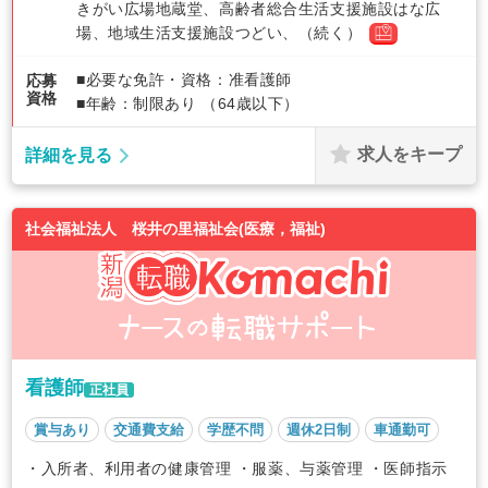
きがい広場地蔵堂、高齢者総合生活支援施設はな広
場、地域生活支援施設つどい、（続く）
■必要な免許・資格：准看護師
応募
資格
■年齢：制限あり （64歳以下）
求人をキープ
詳細を見る
社会福祉法人 桜井の里福祉会(医療，福祉)
看護師
正社員
賞与あり
交通費支給
学歴不問
週休2日制
車通勤可
・入所者、利用者の健康管理 ・服薬、与薬管理 ・医師指示