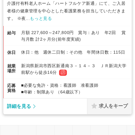
介護付有料老人ホーム「ハートフルケア新通」にて、ご入居
者様の健康管理を中心とした看護業務を担当していただきま
す。 ※夜...
もっと見る
月額 227,600～247,800円 賞与：あり 年2回 賞
給与
与月数 計2ヶ月分(前年度実績)
休日：他 週休二日制：その他 年間休日数：115日
休日
新潟県新潟市西区新通南３－１４－３ ＪＲ新潟大学
就業
場所
前駅から徒歩16分
■必要な免許・資格：看護師 准看護師
応募
資格
■年齢：制限あり （64歳以下）
求人をキープ
詳細を見る