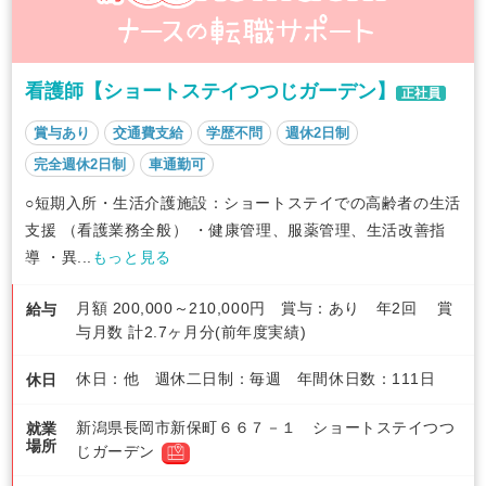
看護師【ショートステイつつじガーデン】
正社員
賞与あり
交通費支給
学歴不問
週休2日制
完全週休2日制
車通勤可
○短期入所・生活介護施設：ショートステイでの高齢者の生活
支援 （看護業務全般） ・健康管理、服薬管理、生活改善指
導 ・異...
もっと見る
月額 200,000～210,000円 賞与：あり 年2回 賞
給与
与月数 計2.7ヶ月分(前年度実績)
休日：他 週休二日制：毎週 年間休日数：111日
休日
新潟県長岡市新保町６６７－１ ショートステイつつ
就業
場所
じガーデン