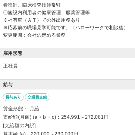
看護師、臨床検査技師常駐
〇施設内利用者の健康管理、服薬管理等
※社有車（ＡＴ）での外出用務あり
※応募前の職場見学可能です。（ハローワークで相談後）
変更範囲：会社の定める業務
雇用形態
正社員
給与
賞与あり
交通費支給
賃金形態： 月給
支給額(月額) (a + b + c)：254,991～272,081円
[支給額の内訳]
基本給 (a)：220,000～230,000円