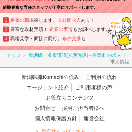
経験豊富な専任スタッフが丁寧にサポートします。
1
希望の職場
探します。
非公開求人
あり！
2
豊富な取材実績！
企業の実情
もお調べします。
3
職場見学・面接に同行。
条件交渉
も
トップ
看護師・准看護師(介護施設) - 長岡市 の求人
求人情報
新潟転職Komachiの強み
ご利用の流れ
エージェント紹介
ご利用者様の声
お役立ちコンテンツ
お問合せ
採用ご担当者様へ
個人情報保護方針
運営会社
＼ 総合サイトはこちら！ ／