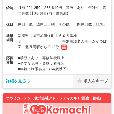
月額 221,250～256,810円 賞与：あり 年2回 賞
給与
与月数 計3ヶ月分(前年度実績)
休日：他 週休二日制：その他 年間休日数：119日
休日
新潟県長岡市加津保町１６９５番地
就業
場所
２ 特別養護老人ホームかつぼ
園 北長岡駅から車15分
■学歴：あり 専修学校以上
応募
資格
■必要な免許・資格：看護師
■年齢：制限あり （64歳以下）
求人をキープ
詳細を見る
つつじガーデン〔株式会社アド・メディカル〕(医療，福祉)