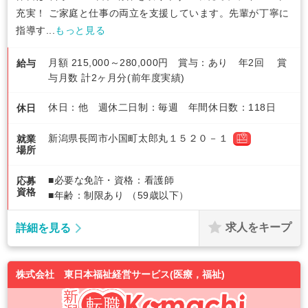
充実！ ご家庭と仕事の両立を支援しています。先輩が丁寧に
指導す...
もっと見る
月額 215,000～280,000円 賞与：あり 年2回 賞
給与
与月数 計2ヶ月分(前年度実績)
休日：他 週休二日制：毎週 年間休日数：118日
休日
新潟県長岡市小国町太郎丸１５２０－１
就業
場所
■必要な免許・資格：看護師
応募
資格
■年齢：制限あり （59歳以下）
求人をキープ
詳細を見る
株式会社 東日本福祉経営サービス(医療，福祉)