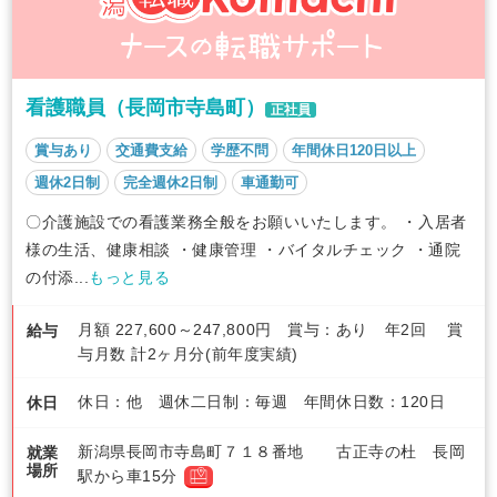
看護職員（長岡市寺島町）
正社員
賞与あり
交通費支給
学歴不問
年間休日120日以上
週休2日制
完全週休2日制
車通勤可
〇介護施設での看護業務全般をお願いいたします。 ・入居者
様の生活、健康相談 ・健康管理 ・バイタルチェック ・通院
の付添...
もっと見る
月額 227,600～247,800円 賞与：あり 年2回 賞
給与
与月数 計2ヶ月分(前年度実績)
休日：他 週休二日制：毎週 年間休日数：120日
休日
新潟県長岡市寺島町７１８番地 古正寺の杜 長岡
就業
場所
駅から車15分