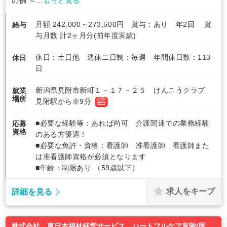
の例 ～...
もっと見る
月額 242,000～273,500円 賞与：あり 年2回 賞
給与
与月数 計2ヶ月分(前年度実績)
休日：土日他 週休二日制：毎週 年間休日数：113
休日
日
新潟県見附市新町１－１７－２５ けんこうクラブ
就業
場所
見附駅から車9分
■必要な経験等：あれば尚可 介護関連での業務経験
応募
資格
のある方優遇！
■必要な免許・資格：看護師 准看護師 看護師また
は准看護師資格が必須となります
■年齢：制限あり （59歳以下）
求人をキープ
詳細を見る
株式会社 東日本福祉経営サービス ハートフルケア見附(医