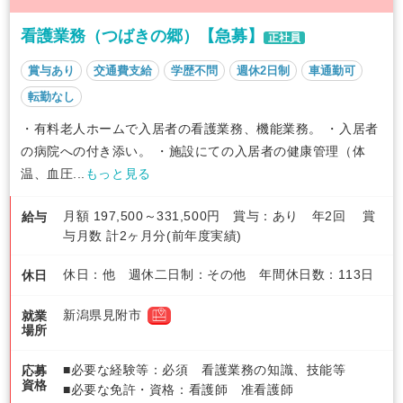
看護業務（つばきの郷）【急募】
正社員
賞与あり
交通費支給
学歴不問
週休2日制
車通勤可
転勤なし
・有料老人ホームで入居者の看護業務、機能業務。 ・入居者
の病院への付き添い。 ・施設にての入居者の健康管理（体
温、血圧...
もっと見る
月額 197,500～331,500円 賞与：あり 年2回 賞
給与
与月数 計2ヶ月分(前年度実績)
休日：他 週休二日制：その他 年間休日数：113日
休日
新潟県見附市
就業
場所
■必要な経験等：必須 看護業務の知識、技能等
応募
資格
■必要な免許・資格：看護師 准看護師