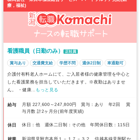
療，福祉)
看護職員（日勤のみ）
正社員
賞与あり
交通費支給
学歴不問
週休2日制
車通勤可
介護付有料老人ホームにて、ご入居者様の健康管理を中心と
した看護業務を担当していただきます。※夜勤はありませ
ん。 ・健康...
もっと見る
月額 227,600～247,800円 賞与：あり 年2回 賞
給与
与月数 計2ヶ月分(前年度実績)
休日：他 週休二日制：その他 年間休日数：115日
休日
新潟県見附市本所１－１７－３２ 信越本線見附駅か
就業