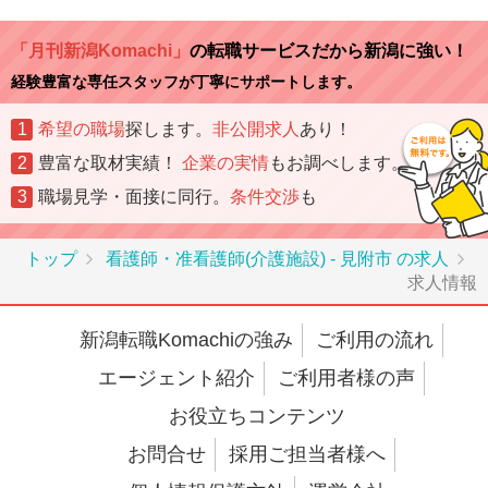
「月刊新潟Komachi」
の転職サービスだから新潟に強い！
経験豊富な専任スタッフが丁寧にサポートします。
1
希望の職場
探します。
非公開求人
あり！
2
豊富な取材実績！
企業の実情
もお調べします。
3
職場見学・面接に同行。
条件交渉
も
トップ
看護師・准看護師(介護施設) - 見附市 の求人
求人情報
新潟転職Komachiの強み
ご利用の流れ
エージェント紹介
ご利用者様の声
お役立ちコンテンツ
お問合せ
採用ご担当者様へ